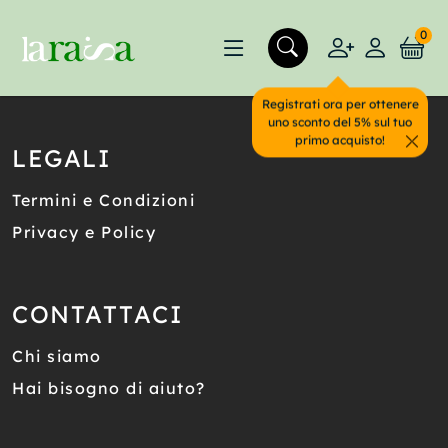
0
Registrati ora per ottenere
uno sconto del 5% sul tuo
primo acquisto!
LEGALI
Termini e Condizioni
Privacy e Policy
CONTATTACI
Chi siamo
Hai bisogno di aiuto?