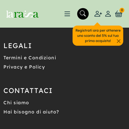
0
Registrati ora per ottenere
uno sconto del 5% sul tuo
primo acquisto!
LEGALI
Termini e Condizioni
Privacy e Policy
CONTATTACI
Chi siamo
Hai bisogno di aiuto?