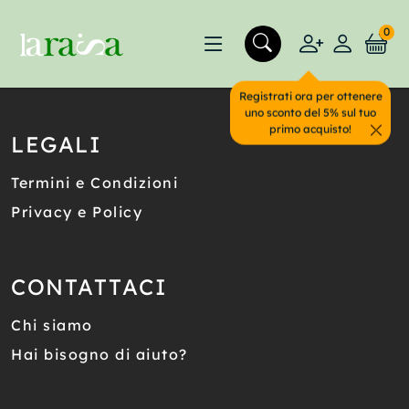
0
Registrati ora per ottenere
uno sconto del 5% sul tuo
primo acquisto!
LEGALI
Termini e Condizioni
Privacy e Policy
CONTATTACI
Chi siamo
Hai bisogno di aiuto?