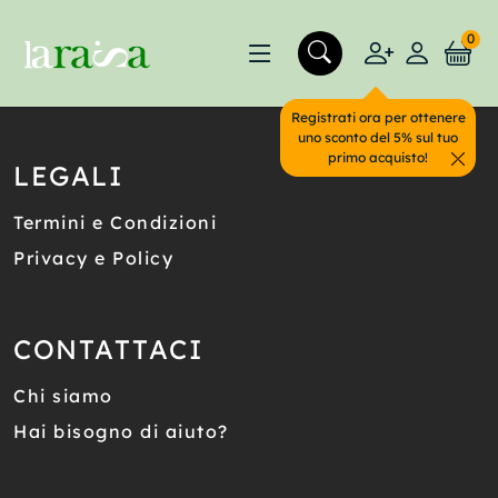
0
Registrati ora per ottenere
uno sconto del 5% sul tuo
primo acquisto!
LEGALI
Termini e Condizioni
Privacy e Policy
CONTATTACI
Chi siamo
Hai bisogno di aiuto?